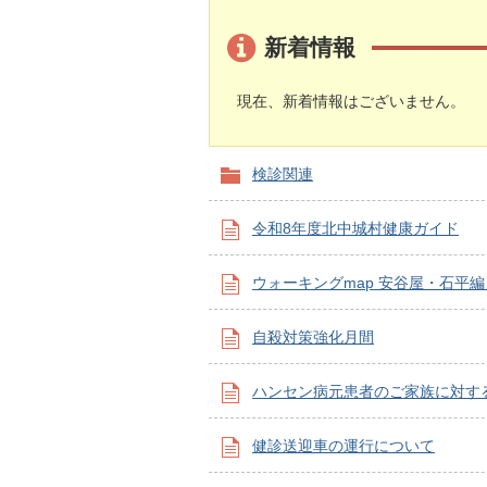
新着情報
現在、新着情報はございません。
検診関連
令和8年度北中城村健康ガイド
ウォーキングmap 安谷屋・石平編 
自殺対策強化月間
ハンセン病元患者のご家族に対す
健診送迎車の運行について