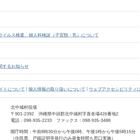
ウイルス検査、婦人科検診（子宮頸・乳）について
関するお知らせ
イトについて
個人情報の取り扱いについて
ウェブアクセシビリティ
北中城村役場
〒901-2392
沖縄県中頭郡北中城村字喜舎場426番地2
電話：098-935-2233
ファックス：098-935-3488
開庁時間：午前8時30分から午後0時、
午後1時から午後5時15分
（住民票、戸籍証明等発行のみ昼食時間も窓口実施）