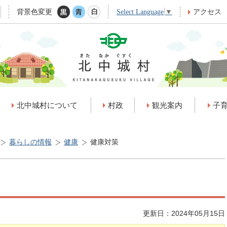
背景色変更
アクセス
Select Language
▼
北中城村について
村政
観光案内
子
暮らしの情報
健康
健康対策
更新日：2024年05月15日