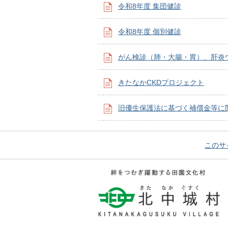
令和8年度 集団健診
令和8年度 個別健診
がん検診（肺・大腸・胃）、肝炎
きたなかCKDプロジェクト
旧優生保護法に基づく補償金等に
このサ