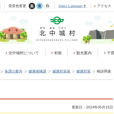
背景色変更
アクセス
Select Language
▼
北中城村について
村政
観光案内
子
各課の案内
健康保険課
健康対策係
健康対策
検診関連
更新日：2024年05月15日