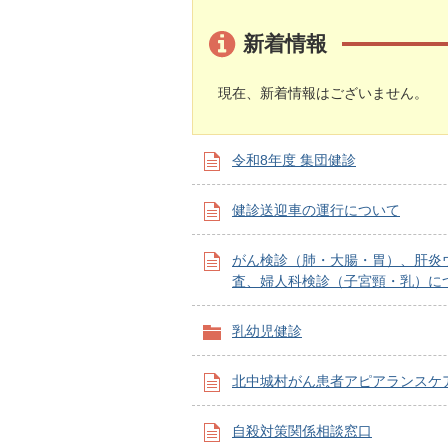
新着情報
現在、新着情報はございません。
令和8年度 集団健診
健診送迎車の運行について
がん検診（肺・大腸・胃）、肝炎
査、婦人科検診（子宮頸・乳）に
乳幼児健診
北中城村がん患者アピアランスケ
自殺対策関係相談窓口