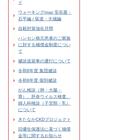
ド
ウォーキングmap 安谷屋・
石平編 / 荻道・大城編
自殺対策強化月間
ハンセン病元患者のご家族
に対する補償金制度につい
て
健診送迎車の運行について
令和8年度 集団健診
令和8年度 個別健診
がん検診（肺・大腸・
胃）、肝炎ウイルス検査、
婦人科検診（子宮頸・乳）
について
きたなかCKDプロジェクト
旧優生保護法に基づく補償
金等に関するお知らせ