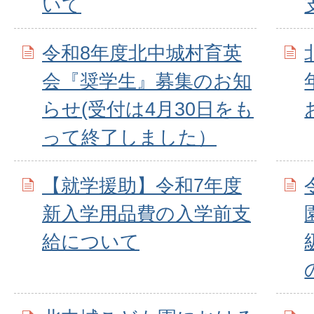
いて
令和8年度北中城村育英
会『奨学生』募集のお知
らせ(受付は4月30日をも
って終了しました）
【就学援助】令和7年度
新入学用品費の入学前支
給について