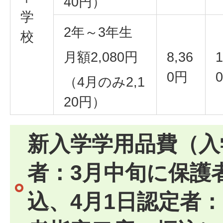
40円）
学
2年～3年生
校
月額2,080円
8,36
1
0円
（4月のみ2,1
20円）
新入学学用品費（入
者：3月中旬に保護
込、4月1日認定者