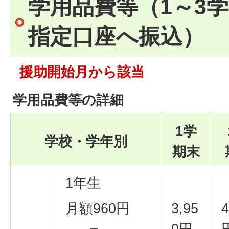
学用品費等（1～3
指定口座へ振込）
援助開始月から該当
学用品費等の詳細
1学
学校・学年別
期末
1年生
月額960円
3,95
4
0円