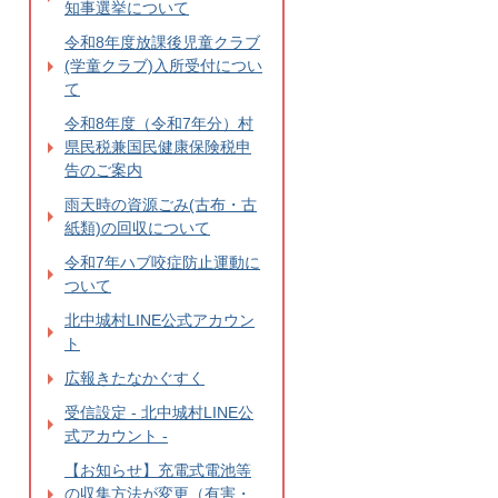
知事選挙について
令和8年度放課後児童クラブ
(学童クラブ)入所受付につい
て
令和8年度（令和7年分）村
県民税兼国民健康保険税申
告のご案内
雨天時の資源ごみ(古布・古
紙類)の回収について
令和7年ハブ咬症防止運動に
ついて
北中城村LINE公式アカウン
ト
広報きたなかぐすく
受信設定 - 北中城村LINE公
式アカウント -
【お知らせ】充電式電池等
の収集方法が変更（有害・