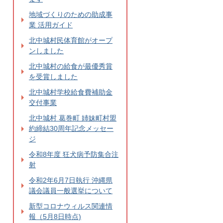
地域づくりのための助成事
業 活用ガイド
北中城村民体育館がオープ
ンしました
北中城村の給食が最優秀賞
を受賞しました
北中城村学校給食費補助金
交付事業
北中城村 葛巻町 姉妹町村盟
約締結30周年記念メッセー
ジ
令和8年度 狂犬病予防集合注
射
令和2年6月7日執行 沖縄県
議会議員一般選挙について
新型コロナウィルス関連情
報（5月8日時点)