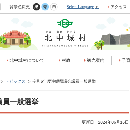
背景色変更
アクセス
Select Language
▼
北中城村について
村政
観光案内
子
トピックス
令和6年度沖縄県議会議員一般選挙
議員一般選挙
更新日：2024年06月16日