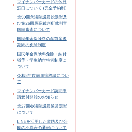
マイナンバーカードの休日
窓口について (完全予約制)
第50回衆議院議員総選挙及
び第26回最高裁判所裁判官
国民審査について
国民年金保険料の産前産後
期間の免除制度
国民年金保険料免除・納付
猶予・学生納付特例制度に
ついて
令和8年度歯周病検診につい
て
マイナンバーカード訪問申
請受付開始のお知らせ
第27回参議院議員通常選挙
について
LINEを活用した道路及び公
園の不具合の通報について