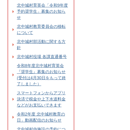
北中城村育英会「令和9年度
予約奨学生」募集のお知ら
せ
北中城村教育委員会の移転
について
北中城村部活動に関する方
針
北中城村役場 各課直通番号
令和8年度北中城村育英会
『奨学生』募集のお知らせ
(受付は4月30日をもって終
了しました）
スマートフォンからアプリ
決済で税金や上下水道料金
などがお支払いできます
令和2年度 北中城村教育の
日」動画配信のお知らせ
北中城村内施設の予約につ