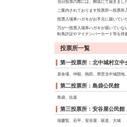
当日投票の際には、郵送にて届きまし
ご案内されております投票所へ投票所
投票入場券ハガキがお手元に届いてい
万が一投票入場券ハガキが届いていな
転免許証やマイナンバーカード等を持
投票所一覧
第一投票所：北中城村立中
喜舎場、仲順、熱田、県営北中城団地
第二投票所：島袋公民館
島袋、比嘉
第三投票所：安谷屋公民館
瑞慶覧、石平、安谷屋、荻道、大城