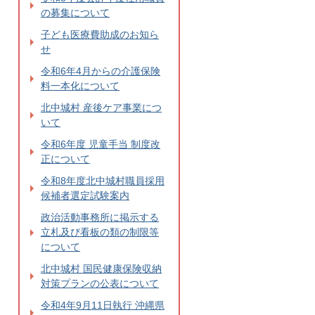
の募集について
子ども医療費助成のお知ら
せ
令和6年4月からの介護保険
料一本化について
北中城村 産後ケア事業につ
いて
令和6年度 児童手当 制度改
正について
令和8年度北中城村職員採用
候補者選定試験案内
政治活動事務所に掲示する
立札及び看板の類の制限等
について
北中城村 国民健康保険収納
対策プランの公表について
令和4年9月11日執行 沖縄県