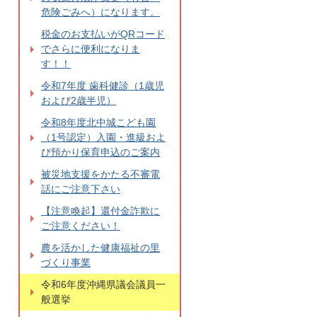
危険ごみへ）になります。
税金のお支払いがQRコード
でさらに便利になりま
す！！
令和7年度 歯科健診（1歳児
および2歳半児）
令和8年度北中城こども園
（1号認定）入園・進級およ
び預かり保育申込のご案内
被災地支援をかたる不審電
話にご注意下さい
【注意喚起】還付金詐欺に
ご注意ください！
農を活かした健康福祉の里
づくり事業
令和6年度沖縄県議会議員一
般選挙