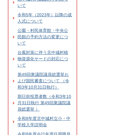
いて
令和5年（2023年）以降の成
人式について
公園・村民体育館・中央公
民館の予約方法の変更につ
いて
台風対策に伴う北中城村植
物資源化ヤードの対応につ
いて
第49回衆議院議員総選挙お
よび国民審査について （令
和3年10月31日執行）
期日前投票者数（令和3年10
月31日執行 第49回衆議院議
員総選挙 ）
令和8年度北中城村立小・中
学校入学説明会
令和8年度会計年度任用職員