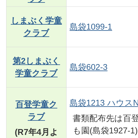
しまぶく学童
島袋1099-1
クラブ
第2しまぶく
島袋602-3
学童クラブ
島袋1213 ハウスN
百登学童ク
ラブ
書類配布先は百
も園(島袋1927-1
(R7年4月よ