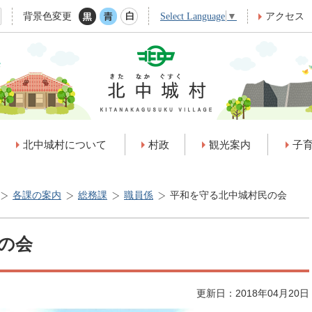
背景色変更
アクセス
Select Language
▼
北中城村について
村政
観光案内
子
各課の案内
総務課
職員係
平和を守る北中城村民の会
の会
更新日：2018年04月20日