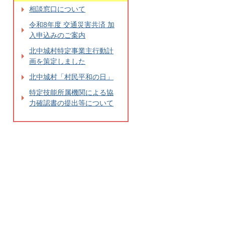
相談窓口について
令和8年度 交通災害共済 加
入申込みのご案内
北中城村特定事業主行動計
画を策定しました
北中城村「村民平和の日」
特定技能所属機関による協
力確認書の提出等について