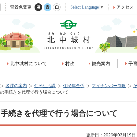
背景色変更
アクセス
Select Language
▼
北中城村について
村政
観光案内
子
各課の案内
住民生活課
住民年金係
マイナンバー制度
の手続きを代理で行う場合について
の手続きを代理で行う場合について
更新日：2026年03月19日