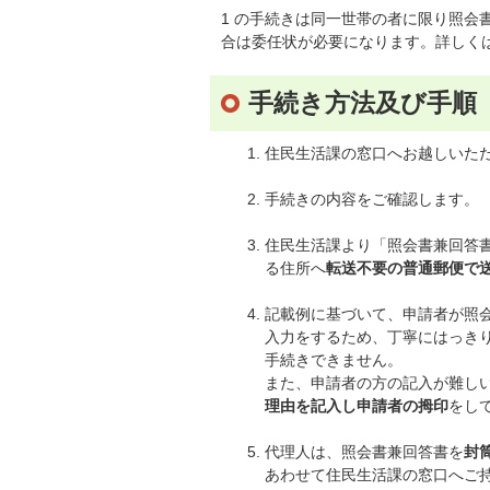
1 の手続きは同一世帯の者に限り照
合は委任状が必要になります。詳しく
手続き方法及び手順
住民生活課の窓口へお越しいた
手続きの内容をご確認します。
住民生活課より「照会書兼回答
る住所へ
転送不要の普通郵便で
記載例に基づいて、申請者が照
入力をするため、丁寧にはっき
手続きできません。
また、申請者の方の記入が難し
理由を記入し申請者の拇印
をし
代理人は、照会書兼回答書を
封
あわせて住民生活課の窓口へご