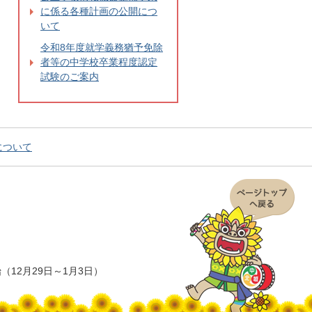
に係る各種計画の公開につ
いて
令和8年度就学義務猶予免除
者等の中学校卒業程度認定
試験のご案内
について
12月29日～1月3日）