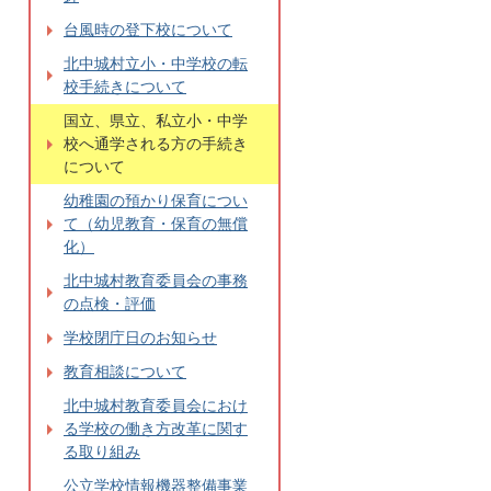
台風時の登下校について
北中城村立小・中学校の転
校手続きについて
国立、県立、私立小・中学
校へ通学される方の手続き
について
幼稚園の預かり保育につい
て（幼児教育・保育の無償
化）
北中城村教育委員会の事務
の点検・評価
学校閉庁日のお知らせ
教育相談について
北中城村教育委員会におけ
る学校の働き方改革に関す
る取り組み
公立学校情報機器整備事業