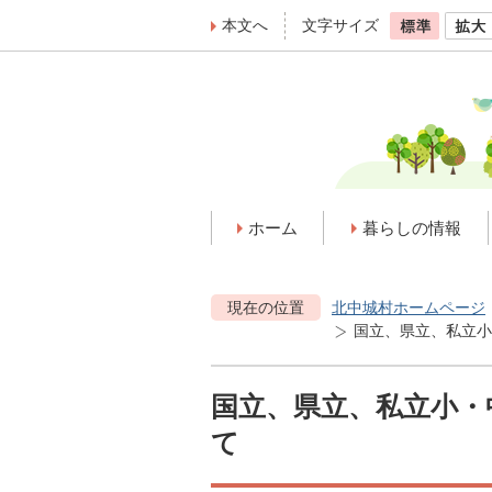
本文へ
文字サイズ
ホーム
暮らしの情報
現在の位置
北中城村ホームページ
国立、県立、私立小
国立、県立、私立小・
て