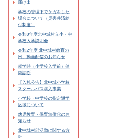
届け出
学校の管理下でケガをした
場合について（災害共済給
付制度）
令和8年度北中城村立小・中
学校入学説明会
令和2年度 北中城村教育の
日」動画配信のお知らせ
就学時（小学校入学前）健
康診断
【入札公告】北中城小学校
スクールバス購入事業
小学校・中学校の指定通学
区域について
幼児教育・保育無償化のお
知らせ
北中城村部活動に関する方
針