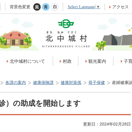
背景色変更
アクセス
Select Language
▼
北中城村について
村政
観光案内
子
各課の案内
健康保険課
健康対策係
母子保健
産婦健康
診）の助成を開始します
更新日：2024年02月28日