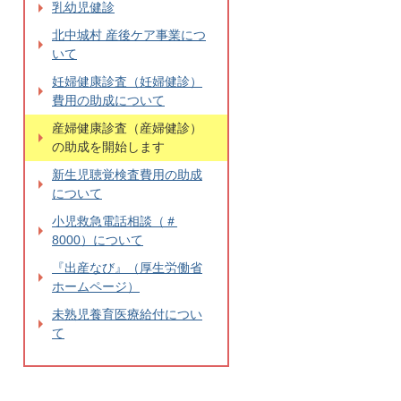
乳幼児健診
北中城村 産後ケア事業につ
いて
妊婦健康診査（妊婦健診）
費用の助成について
産婦健康診査（産婦健診）
の助成を開始します
新生児聴覚検査費用の助成
について
小児救急電話相談（＃
8000）について
『出産なび』（厚生労働省
ホームページ）
未熟児養育医療給付につい
て