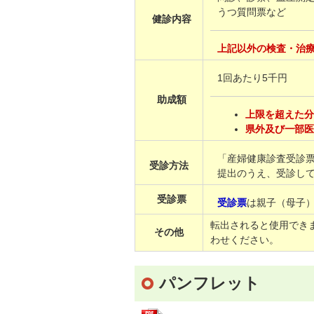
うつ質問票など
健診内容
上記以外の検査・治
1回あたり5千円
助成額
上限を超えた
県外及び一部
「産婦健康診査受診
受診方法
提出のうえ、受診し
受診票
受診票
は親子（母子
転出されると使用でき
その他
わせください。
パンフレット