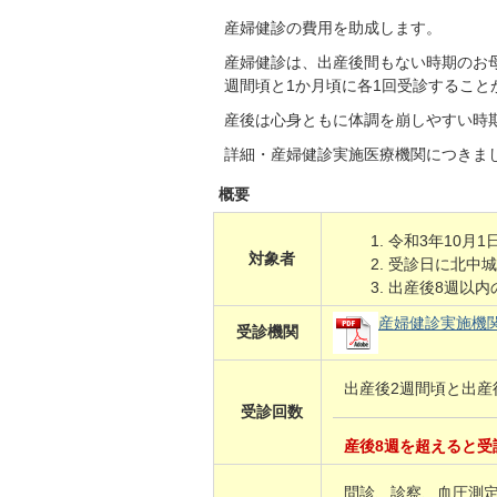
産婦健診の費用を助成します。
産婦健診は、出産後間もない時期のお
週間頃と1か月頃に各1回受診すること
産後は心身ともに体調を崩しやすい時
詳細・産婦健診実施医療機関につきま
概要
令和3年10月
対象者
受診日に北中城
出産後8週以内
産婦健診実施機関一
受診機関
出産後2週間頃と出産
受診回数
産後8週を超えると受
問診、診察、血圧測