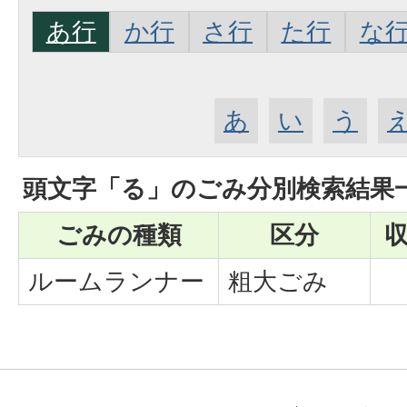
あ行
か行
さ行
た行
な
あ
い
う
頭文字「
る
」の
ごみ分別検索
結果
ごみの種類
区分
ルームランナー
粗大ごみ