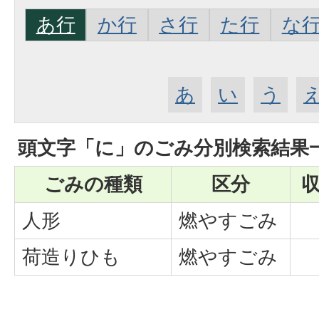
あ行
か行
さ行
た行
な
あ
い
う
頭文字「
に
」の
ごみ分別検索
結果
ごみの種類
区分
人形
燃やすごみ
荷造りひも
燃やすごみ