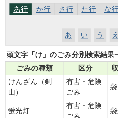
あ行
か行
さ行
た行
な
あ
い
う
頭文字「
け
」の
ごみ分別検索
結果
ごみの種類
区分
けんざん（剣
有害・危険
袋
山）
ごみ
有害・危険
蛍光灯
袋
ごみ