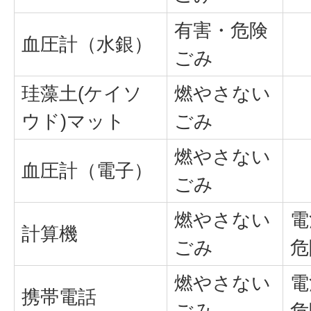
有害・危険
血圧計（水銀）
ごみ
珪藻土(ケイソ
燃やさない
ウド)マット
ごみ
燃やさない
血圧計（電子）
ごみ
燃やさない
電
計算機
ごみ
危
燃やさない
電
携帯電話
ごみ
危