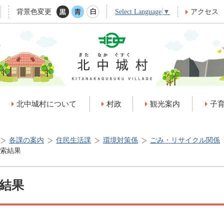
背景色変更
アクセス
Select Language
▼
北中城村について
村政
観光案内
子
各課の案内
住民生活課
環境対策係
ごみ・リサイクル関係
索結果
結果