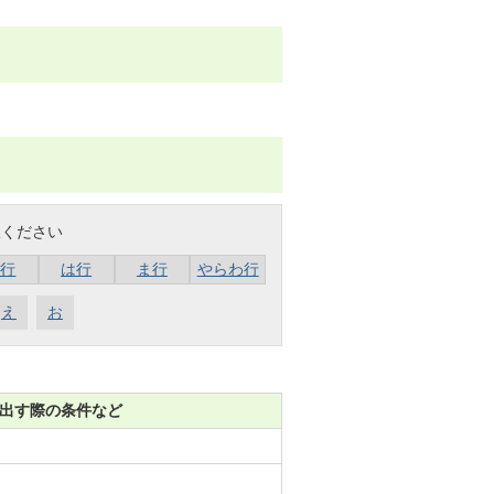
択ください
な行
は行
ま行
やらわ行
え
お
出す際の条件など