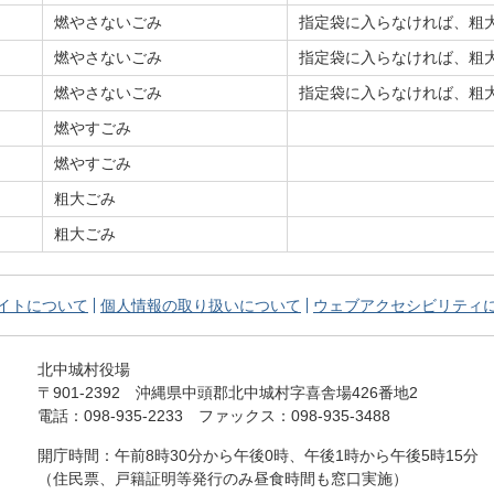
燃やさないごみ
指定袋に入らなければ、粗
）
燃やさないごみ
指定袋に入らなければ、粗
燃やさないごみ
指定袋に入らなければ、粗
燃やすごみ
燃やすごみ
粗大ごみ
粗大ごみ
イトについて
個人情報の取り扱いについて
ウェブアクセシビリティ
北中城村役場
〒901-2392
沖縄県中頭郡北中城村字喜舎場426番地2
電話：098-935-2233
ファックス：098-935-3488
開庁時間：午前8時30分から午後0時、
午後1時から午後5時15分
（住民票、戸籍証明等発行のみ昼食時間も窓口実施）