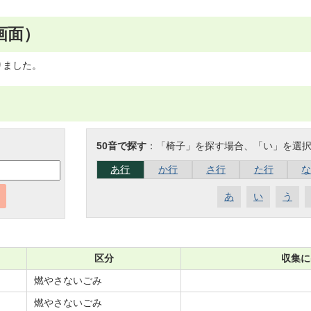
画面）
りました。
50音で探す
：「椅子」を探す場合、「い」を選
あ行
か行
さ行
た行
あ
い
う
区分
収集に
燃やさないごみ
燃やさないごみ