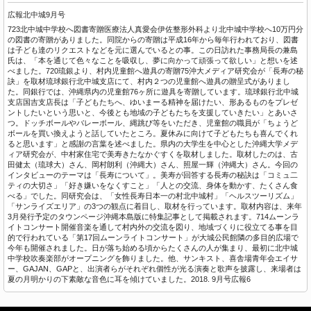
広報北中城9月号
723北中城中学校へ図書寄贈医療法人真愛会伊佐整形外科より北中城中学校へ10万円分
の図書の寄贈がありました。同院からの寄贈は平成16年から毎年行われており、図書
は子ども達のリクエストなどを元に選んでいるとの事。この日訪れた事務局長の兼島
氏は、「本を通じて色々なことを吸収し、夢に向かって頑張って欲しい」と想いを述
べました。720琉銀より、村内児童館へ遊具の寄贈75沖大メディア研究会が「長寿の秘
訣」を取材琉球銀行北中城支店にて、村内２つの児童館へ遊具の贈呈式がありまし
た。同銀行では、沖縄県内の児童館76ヶ所に遊具を寄贈しています。琉球銀行北中城
支店国吉支店長は「子どもたちへ、ゆいまーる精神を届けたい、形あるものをプレゼ
ントしたいという思いと、今後とも地域の子どもたちを支援していきたい」とあいさ
つ。ドッチボールやバレーボール、縄跳び等をいただき、児童館の職員が「ちょうど
ボールを買い換えようと話していたところ。夏休みに向けて子どもたちも喜んでくれ
ると思います」と感謝の言葉を述べました。県内の大学生を中心とした沖縄大学メデ
ィア研究会が、中村家住宅で美寿きたなかぐすくを取材しました。取材したのは、古
田健太（琉球大）さん、岡村朗利（沖縄大）さん、照屋一輝（沖縄大）さん。今回の
インタビューのテーマは「長寿について」。美寿が回答する長寿の秘訣は「コミュ二
ティの大切さ」「好き嫌いをなくすこと」「人との交流、身体を動かす、たくさん食
べる」でした。同研究会は、「女性長寿日本一の村北中城村」「ヘルスツーリズム」
「サンライズエリア」の3つの観点に着目し、取材を行っています。取材内容は、来年
3月発行予定のタウンページ沖縄本島版に特集記事として掲載されます。714ムーンラ
イトコンサート開催音楽を通して村内外の交流を図り、地域づくりに役立てる事を目
的で行われている「第17回ムーンライトコンサート」が大城公民館隣の多目的広場で
今年も開催されました。日が落ち始める頃からたくさんの人が集まり、最初に北中城
中学校吹奏楽部がオープニングを飾りました。他、サンキスト、喜舎場青年会エイサ
ー、GAJAN、GAPと、出演者らがそれぞれ個性が光る演奏と歌声を披露し、来場者は
夏の月明かりの下素敵な音色に耳を傾けていました。2018. 9月号広報6