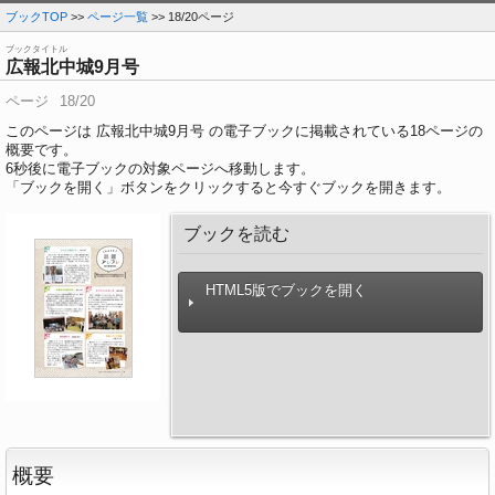
ブックTOP
>>
ページ一覧
>> 18/20ページ
ブックタイトル
広報北中城9月号
ページ
18/20
このページは 広報北中城9月号 の電子ブックに掲載されている18ページの
概要です。
6
秒後に電子ブックの対象ページへ移動します。
「ブックを開く」ボタンをクリックすると今すぐブックを開きます。
ブックを読む
HTML5版でブックを開く
概要