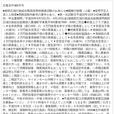
広報北中城9月号
■南部広域行政組合職員採用候補者試験のお知らせ■職種行政職（上級）■採用予定人
員１人程度■受験資格年齢等の要件があり。■第一次試験日平成30年10月14日■試験案
内・申込書期間／平成30年9月3日(月)～9月14日(金)場南部広域行政組合総務課問南部
広域行政組合総務課八重瀬町字東風平965番地?998－8390ご芳志◆村老人クラブ連合
へ▼名幸房男様（渡口456－2）３万円故母名幸サダ様の香典返しとして▼安里信子様
（大城74）３万円故夫安里正一様の香典返しとして◆村教育委員会へ▼喜納昌久様
（島袋65）３万円故喜納順子様の香典返しとして◆村社会福祉協議会へ▼喜納昌久様
（島袋65）３万円故妻喜納順子様の香典返しとして▼名幸房男様（渡口456番地の２）
３万円故母名幸サダ様の香典返しとして▼安里信子様（大城74）３万円故夫安里正一
様の香典返しとして▼平良政子様（屋宜原797）３万円故夫平良昭様の香典返しとして
求人■北中城村雇用サポートセンター情報求人・求職の無料登録・紹介から、必要に応
じて求職者への『職業訓練』の相談もおこなっています。（職業訓練は、常に募集内
容が異なります）※業種によっては、労働時間・休日などの調整も可能な求人もあり
ます。※履歴書・職務経歴書の記入・面接対策などもおこなっています。※農作業を
希望の方へは、農業求人（JAおきなわ）一覧もあります。気軽にご相談下さい。※当
センターにて求職登録後、職業相談等をおこなうと『失業認定申告書』へ求職活動実
績証明も可能です。※進学（高等学校など）を希望しないお子さまの職業相談等もお
気軽にご相談ください。※給食センターで働きたい方、大・大・大募集です！まず
は、ご相談下さい。※イオンモール沖縄ライカムで働きたい方、ご相談下さい。担当
者とご希望内容を伝えて、働きやすい条件を調整する事も可能です。※55歳以上の求
職者向け、技能講習情報もあります。※現在、村ホームページ内で、雇用サポートセ
ンター登録、新着求人情報更新が出来ないため、新着求人に関しては、直接お問い合
わせください。問村役場北中城村雇用サポートセンター?935－2233（内線120）※開
所時間は、午前８時30分～午後３時30分まで。■平成30年度11月開講障害者委託訓練
生募集●パソコン・クラウド科場ＮＰＯ法人てぃだ与勝（うるま市）訓練期間／11月１
日～平成31年１月31日（３か月）募集期間／９月３日～９月28日\無料（但しテキスト
料、検定料、保険料等は自己負担）問具志川職業能力開発校?973－6680■北中城村育
英会『予約奨学生』募集のお知らせ内北中城村育英会では、経済的理由によって、就