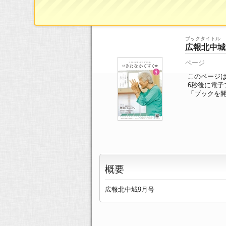
ブックTOP
>>
ページ一覧
>> 1/20ページ
ブックタイトル
広報北中城
ページ
このページは
6
秒後に電子
「ブックを
概要
広報北中城9月号