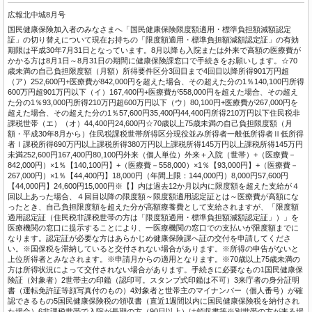
広報北中城8月号
国民健康保険加入者のみなさまへ「国民健康保険限度額適用・標準負担額減額認定
証」の切り替えについて現在お持ちの「限度額適用・標準負担額減額認定証」の有効
期限は平成30年7月31日となっています。8月以降も入院または外来で高額の医療費が
かかる方は8月1日～8月31日の期間に健康保険課窓口で手続きをお願いします。☆70
歳未満の自己負担限度額（月額）所得要件区分3回目まで4回目以降所得901万円超
（ア）252,600円+医療費が842,000円を超えた場合、その超えた分の1％140,100円所得
600万円超901万円以下（イ）167,400円+医療費が558,000円を超えた場合、その超え
た分の1％93,000円所得210万円超600万円以下（ウ）80,100円+医療費が267,000円を
超えた場合、その超えた分の1％57,600円35,400円44,400円所得210万円以下住民税非
課税世帯（エ）（オ）44,400円24,600円☆70歳以上75歳未満の自己負担限度額（月
額・平成30年8月から）住民税課税世帯所得区分現役並み所得者一般低所得者Ⅱ低所得
者Ⅰ課税所得690万円以上課税所得380万円以上課税所得145万円以上課税所得145万円
未満252,600円167,400円80,100円外来（個人単位）外来＋入院（世帯）+（医療費－
842,000円）×1％【140,100円】+（医療費－558,000）×1％【93,000円】+（医療費－
267,000円）×1％【44,400円】18,000円（年間上限：144,000円）8,000円57,600円
【44,000円】24,600円15,000円※【】内は過去12か月以内に限度額を超えた支給が４
回以上あった場合、４回目以降の限度額～限度額適用認定証とは～医療費が高額にな
ったとき、自己負担限度額を超えた分が高額療養費として支給されますが、「限度額
適用認定証（住民税非課税世帯の方は「限度額適用・標準負担額減額認定証」）」を
医療機関の窓口に提示することにより、一医療機関の窓口での支払いが限度額までに
なります。認定証が必要な方はあらかじめ健康保険課へ証の交付を申請してくださ
い。※国保税を滞納していると交付されない場合があります。※所得の申告がないと
上位所得者とみなされます。※申請月からの適用となります。※70歳以上75歳未満の
方は所得状況によって交付されない場合があります。手続きに必要なもの1国民健康保
険証（対象者）2世帯主の印鑑（認印可。スタンプ式印鑑は不可）3来庁者の身分証明
書（運転免許証等顔写真付のもの）4対象者と世帯主のマイナンバー（個人番号）が確
認できるもの5国民健康保険税の領収書（直近1週間以内に国民健康保険税を納付され
た場合）6非課税世帯で入院が長期の方（90日以上）は領収書等※別世帯の方が来る場