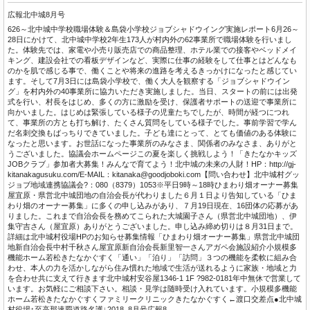
広報北中城8月号
626～北中城中学校職場体験＆島袋小学校ジョブシャドウイング実施レポート6月26～
28日にかけて、北中城中学校2年生173人が村内外の62事業所で職場体験を行いまし
た。体験先では、家電や小売り販売店での商品整理、ホテル業での接客やベッドメイ
キング、建設会社での看板デザインなど、実際に仕事の経験をして仕事とはどんなも
のかを肌で感じる事で、働くことや将来の進路を考えるきっかけになったと感じてい
ます。そして7月3日には島袋小学校で、働く大人を観察する「ジョブシャドウイン
グ」を村内外の40事業所に協力いただき実施しました。当日、スタートの前には出発
式を行い、村長をはじめ、多くの方に激励を受け、保護者サポートの送迎で事業所に
向かいました。はじめは緊張している様子の児童たちでしたが、時間が経つにつれ
て、事業所の方とも打ち解け、たくさん質問をしている様子でした。事前学習で学ん
だ名刺交換もばっちりできていました。子ども達にとって、とても価値のある体験に
なったと思います。お世話になった事業所のみなさま、関係者のみなさま、ありがと
うございました。協議会ホームページこの夏を楽しく挑戦しよう！「きたなかキッズ
JOBクラブ」参加者大募集！みんなで育てよう！北中城の未来の人財！HP：http://gj-
kitanakagusuku.com/E-MAIL：kitanaka@goodjoboki.com【問い合わせ】北中城村グッ
ジョブ地域連携協議会?：080（8379）1053※平日9時～18時ひまわり畑オーナー募集
屋宜原・県営北中城団地の自治会長が代わりました６月１日より告知している「ひま
わり畑のオーナー募集」に多くの申し込みがあり、７月19日現在、16団体の応募があ
りました。これまで自治会長を務めてこられた大城園子さん（県営北中城団地）、伊
集守吉さん（屋宜原）ありがとうございました。申し込み締め切りは８月31日まで。
詳細は北中城村役場HPのお知らせ募集情報「ひまわり畑オーナー募集」県営北中城団
地新自治会長中村千秋さん屋宜原新自治会長新里智一さんアガペ会施設紹介小規模多
機能ホーム若松きたなかぐすく「通い」「泊り」「訪問」３つの機能を柔軟に組み合
わせ、本人の力を活かしながら住み慣れた地域で生活が送れるように家族・地域と力
を合わせ共に支えて行きます北中城村安谷屋1346-1 1F ?982-0181年中無休で営業して
います。お気軽にご相談下さい。相談・見学は随時受け入れています。小規模多機能
ホーム若松きたなかぐすくファミリークリニックきたなかぐすく←渡口交差点●北中城
村役場↑至高那速覇道路名護↓2018. 8月号広報8