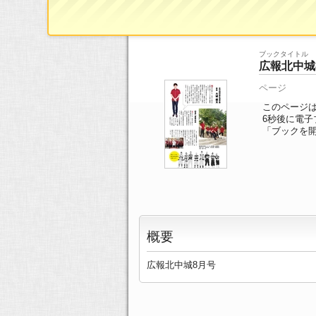
ブックTOP
>>
ページ一覧
>> 3/20ページ
ブックタイトル
広報北中城
ページ
このページは
6
秒後に電子
「ブックを
概要
広報北中城8月号