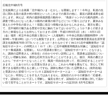
広報北中城8月号
文化振興だより企画展「北中城のいま・むかし」を開催します！！今年は、私達の生
活に関わる昔の道具や村の祭祀といったこれまでの展示の他に、最近の調査成果を紹
介します。例えば、村内の遺跡発掘調査の動向や、『島袋ドゥンチのろ殿内資料』の
調査で明らかになった各ノロ殿内の家屋の様子などについて取り上げます。夏休みを
迎えた小中学生の皆さん！！宿題に役立つ情報があるかもしれません。展示を通じ
て、北中城村の魅力ある歴史や文化に触れてみてはいかがでしょうか？多くの皆さま
方のご来場を心よりお待ちしております♪日時：平成3 0年8月1日（水）～8月3 1日
（金）場所：村立中央公民館１階ロビー（入場無料）※中央公民館の開館時間中（午
前9時～午後10時）はいつでも観覧できます。お問合せ／北中城村教育委員会生涯学習
課文化振興係?935-3773いいとこみっけ！きたなかぐすくVol.1※1北中城郵便局が「認
知症サポーター」の仲間入り！６/７（木）に北中城郵便局職員を対象に「認知症サポ
ーター養成講座」を開催し、6人の受講者が新たに「認知症サポーター」となりまし
た。講師の辺野喜さん（村在住）の分かりやすい説明により、受講者は認知症につい
て正しい理解を深め、適切な応対方法を学ぶことができました。後日、局長の桑江さ
んから「サポーターとなったことで、職員一同自信を持って、窓口対応することがで
きます。」とありがたいお言葉を頂きました。これから年齢を重ねても、安心して利
用できる場所が増えると嬉しいですね。講師を務めて頂いた辺野喜さん（前列右端）
と受講された皆様でパシャリ♪※１認知症サポーターとは・・・認知症サポーターは
「なにか」特別なことをする人ではありません。認知症の人やその家族の「応援者」
です。認知症について正しく理解し、偏見を持たず、認知症の人や家族に対して温か
い目で見守ることがスタートです。認知症サポーターの証2018. 8月号広報16