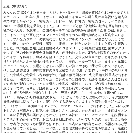
広報北中城4月号
みんなの広場32イオンモール「カジマヤーパレード」最優秀賞924イオンモールでカジ
マヤーパレード昨年９月、イオンモール沖縄ライカムで沖縄伝統の生年祝いを館内全
体で実施したイベント「究極のトゥシビー」が、同社の「究極のローカライズ企画
2017」で最優秀賞を受賞しました。ローカライズとは「各地域の魅力を磨き続ける究
極の取り組み」を意味し、全国のモール244企画の中から最優秀２企画に選ばれまし
た。イベントを企画したイオンモール沖縄ライカムの國分真帆さん（写真中央）は
「カラフルなカジマヤーの衣装など、ビジュアルのインパクトが強烈だったようで
す。ご協力いただいた皆様に感謝し、来年につなげたいと思います」と喜びを報告し
ました。秋の全国交通安全運動出発式20９月２０日、沖縄県総合運動公園サブアリー
ナにて「秋の全国交通安全運動出発式」が行われました。2喜舎場保育所の子どもたち
がエイサーを披露し、出発式を盛り上げました。交通安全宣言では子どもた手作りち
りとり贈呈ちと北中城村のゆるキャラが、「交通ルールを守りした。ます」と元気な
声でアピールして、会場からはその26愛らしい姿に大きな拍手が送られていました。
せいはん島袋出身、沖縄市在住の喜屋武盛繁さん（88）が製作した手作りのちりとり
が、北中城小と島袋小へ各10個ずつ、合計20個寄贈され中央公民館で贈呈式が行われ
ました。「物のない時代に育った。自分のものは自分で」と語る喜屋武さんはこれま
でも自身が製作したちりとりを県内の小学校で寄贈しており、製作数は約5000個にも
及ぶそうです。ちりとりは給食センターで使われている油の一斗缶を再利用したも
の。1つ約15分ほどで制作されました。児童を代表して、北中城小の後藤朴然さん
（12）、島袋小から我喜屋雄大さん（11）から「ちりとりは朝のボランティア活動や
掃除の時間に使っています。便利でとても助かっています」と感謝の意を述べまし
た。9イオンモール沖縄ライカムにて、カマヤーのパレードが行われました。村の安里
トシさん（写真左）と比嘉ハル（真右）さんに参加いただきました。当企画はイオン
モールの若手職員の案によるもので、イオン本社にトゥビーやカジマヤーを説明する
ところか初めたそうです。お二人は最初は恥ずかしがっていたのの、美容師によるセ
ットや着付けがむうちに緊張もほぐれ、モール内の多のお客さんから祝福されると手
を振っ答えていました。パレード後は、喜舎場の獅子舞など芸能を観覧され、最後に
はイオンモーから豪華な記念品の贈呈を受けましたイオンモールとしては、次年度以