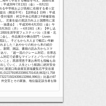
生に海外で学習する機会を与え、国際性豊
成30年7月13日（金）～8月2日
定める中学校および高校に在籍する者☆定
に提出（郵送不可）【説明会】日時：平成
0分受付場所：村立中央公民館２F研修室他
おし、児童生徒の英語力向上と国際性に富
抽選会】：平成30年4月20日（金）午
月26日（月）～4月19日（木）【申し込
18回生涯学習フェスティバル（主催・北
し、作品展示や舞台部門・Livein
も開設し、子どもから大人まで幅広い年齢
くれました！あやかりの杜から本の紹介
は。新聞、雑誌、書籍の読み方からスマ
ジあり。「超一流のクレーム対応」谷厚志
ーム対応で必要なマインドとノウハウのす
しいこと」西原理恵子著お寿司も指輪も自
ぎ出していく。人生という航路に絶対安全
和仁屋渡口島袋屋宜原瑞慶覧石平安谷屋
1,012279195333891701418,863計1,758
6977322715024306132866,996注）比嘉の97
員、外交官とその家族、地位協定該当者を除