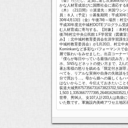
（金）?ただし、定員に達し次第締め切
かな人材育成並びに国際社会に適応する能
（木）（21日間）☆派遣先：米国ワシ
員：８人（予定）☆募集期間：平成30年
30年4月13日（金）午後7時～場所：村
平成30年度北中城村DOTEプログラム
む人材育成に寄与する。【対象】：本村在
後7時村立中央公民館１F学習室（図書室
み】：北中城村教育委員会生涯学習課生
中城村教育委員会）が1月20日、村立中
Kominkanなど多彩なパフォーマン
層で賑わいをみせました。出店コーナー
「僕らが毎日やっている最強の読み方」
ホ、SNSなどネットの使い方まで、2
著お客様の怒りを鎮める「限定付き謝罪
べてを、リアルな実例や自身の失敗談を
分で買おう…。母から娘への厳しくもハ
はないからこそ、今伝えておきたいこと
荻道大城男8757356731673823702,50438612
1,503 1,3353667777395,26481626035
世帯、男96人、女107人計203人は
いた数です。軍施設内美崎アワセ土地区画外国