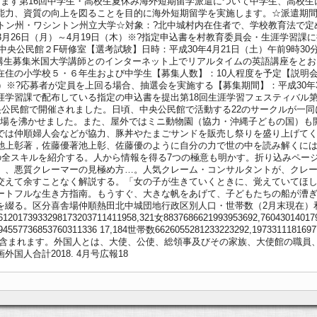
ります第16回中学生・高校生夏休み海外短期留学派遣について中学生、高校
力、資質の向上を図ることを目的に海外短期留学を実施します。☆派遣期間：平
ントン州・ワシントン州立大学☆対象：?北中城村内在住者で、学校教育法で
3月26日（月）～4月19日（木）※?指定申込書を村教育委員会・生涯学習課
立中央公民館２F研修室【選考試験】日時：平成30年4月21日（土）午前9時3
受講生募集米国大学講師とのインターネット上でリアルタイムの英語講座をと
住の小学校５・６年生および中学生【募集人数】：10人程度を予定【説明会・
）※?応募者が定員を上回る場合、抽選会を実施する【募集期間】：平成30年3
涯学習課で配布している指定の申込書を提出第18回生涯学習フェスティバル第
央公民館で開催されました。日頃、中央公民館で活動する22のサークルが一同に会
スで会場を沸かせました。また、屋外ではミニ動物園（協力・沖縄子どもの国）
では仲順婦人会などが協力、豚丼やたまごサンドを販売し祭りを盛り上げて
池上彰著，佐藤優著池上彰、佐藤優のように自分の力で世の中を読み解くに
人の全スキルを紹介する。人から情報を得る7つの極意も明かす。折り込みペー
」、悪質クレーマーの見極め方…。人気クレーム・コンサルタントが、クレ
交えて余すことなく解説する。「女の子が生きていくときに、覚えていてほ
ートフルな生き方指南。もうすぐ、大きな帆をあげて、子どもたちの船が漕
を綴る。区分喜舎場仲順熱田北中城団地行政区別人口・世帯数（2月末現在）
0173933298173203711411958,321女8837686621993953692,760430140179
21,94557736853760311336 17,184世帯数6626055281233223292,1973311181
島袋に含まれます。外国人とは、大使、公使、総領事及びその家族、大使館の職
人合計2018. 4月号広報18