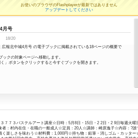
お使いのブラウザのFlashplayerが最新ではありません
アップデートしてください
4月号
18/20
 広報北中城4月号 の電子ブックに掲載されている18ページの概要で
ブックの対象ページへ移動します。
開く」ボタンをクリックすると今すぐブックを開きます。
３７７３パステルアート講座☆日時：5月8日・15日・2 2日・2 9日毎週火
象者：村内在住・在職の一般成人☆定員：20人☆講師：崎原逸子☆内容：?
く楽しさを味わう☆材料費：1,000円☆持ち物：鉛筆・消しゴム・カッター☆