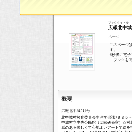
ブックTOP
>>
ページ一覧
>> 18/20ページ
ブックタイトル
広報北中城
ページ
このページは
す。
6
秒後に電子
「ブックを
概要
広報北中城4月号
北中城村教育委員会生涯学習課?９３５－
中城村立中央公民館（２階研修室）☆対
感のある優しくて心地よいアートで絵を描