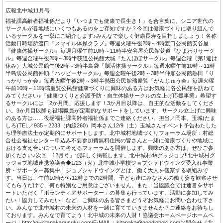
広報北中城11月号
福祉課高齢者福祉係だより『いつまでも健康で長生き！』を合言葉に、シニア世代の
サークルが各地域にいくつもあるのをご存知ですか？今回は健康づくりに取り組んで
いるサークルを一挙にご紹介します♪みんなで楽しく健康長寿を目指しましょう！名称
活動日時場所渡口『スマイル体操クラブ』毎週火曜午後2時～4時渡口公民館安谷屋
『健康体操サークル』毎週月曜午前10時～11時半安谷屋公民館荻道『ひまわりサーク
ル』毎週金曜午後2時～3時半荻道公民館大城『たんぽぽサークル』毎週金曜（第1週は
休み）大城公民館午後2時～3時半島袋『脳活体操サークル』毎週水曜午前10時～11時
半島袋公民館仲順『ハッピーサークル』毎週金曜午後2時～3時半仲順公民館熱田『り
っかりっか会』毎週火曜午後2時～3時半熱田公民館瑞慶覧『がんじゅう会』毎週火曜
午前10時～11時瑞慶覧公民館健康づくりに興味のある方はお気軽に各公民館を訪ねて
みてください♪『健康づくりと介護予防・自主体操サークルの立上げ応援事業』希望す
るサークルには「2か月間」応援します！3か月目以降は、自主的な活動をしてくださ
い。3か月目以降も役場職員が定期的なサポートをしています。サークル立上げに興味
のある方は……役場福祉課高齢者福祉係までご連絡ください。担当／岡本、玉城(たま
しろ)TEL／935－2233（内線260）岡本さん12/9（土）玉城さんイベント予告わたした
ち理学療法士が定期的にサポートします。北中城村地域づくりフォーラム場所：村総
合社会福祉センター申込み不要参加費無料住民の皆さんと一緒に健康づくりや地域に
おける支え合いについて考えるフォーラムを開催します。興味のある方は、ぜひご参
加ください♪次回「12月号」で詳しく掲載します。北中城村deグッジョブ!!北中城村グ
ッジョブ地域連携協議会◆1/23（火）北中城小学校ジョブシャドウイング受入れ事業
所・サポーター募集中！ジョブシャドウイングとは、働く大人を観察する取組みで
す。当日は、午前10時から12時までの2時間、子ども達にみなさんの働く姿を観察させ
てもらうだけで、何も特別なご用意はございません。また、当協議会では運営をサポ
ートいただく「ボランティアサポーター」の募集も行っています。活動に参加してみ
たい！協力してみたい！など、ご興味のある皆さまどうぞお気軽にお問い合わせ下さ
い。みんなで北中城村の未来の人材を一緒に育てていきませんか？ご連絡をお待ちし
ております。みんなで育てよう！北中城の未来の人財！協議会ホームページホームペ
ージ：http://gj-kitanakagusuku.com/E-MAIL：kitanaka@goodjoboki.comお問合せ／北