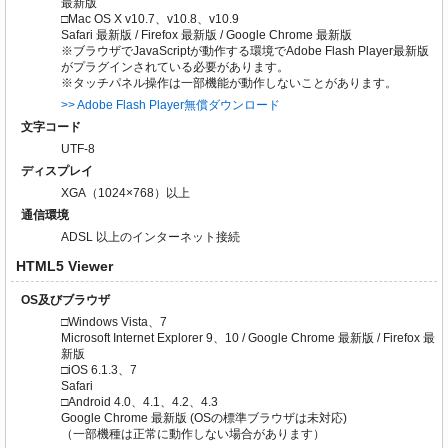
最新版
□Mac OS X v10.7、v10.8、v10.9
Safari 最新版 / Firefox 最新版 / Google Chrome 最新版
※ブラウザでJavaScriptが動作する環境でAdobe Flash Player最新版
がプラグインされている必要があります。
※タッチパネル操作は一部機能が動作しないことがあります。
>> Adobe Flash Player無償ダウンロード
文字コード
UTF-8
ディスプレイ
XGA（1024×768）以上
通信環境
ADSL 以上のインターネット接続
HTML5 Viewer
OS及びブラウザ
□Windows Vista、7
Microsoft Internet Explorer 9、10 / Google Chrome 最新版 / Firefox 最
新版
□iOS 6.1.3、7
Safari
□Android 4.0、4.1、4.2、4.3
Google Chrome 最新版 (OSの標準ブラウザは未対応)
（一部機種は正常に動作しない場合があります）