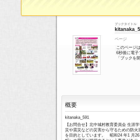
ブックTOP
>>
ページ一覧
>> 3/16ページ
ブックタイトル
kitanaka_
ページ
このページは 
6
秒後に電子
「ブックを
概要
kitanaka_591
【お問合せ】北中城村教育委員会 生涯学
災や震災などの災害から守るための防火
を目的としています。 昭和24 年1 