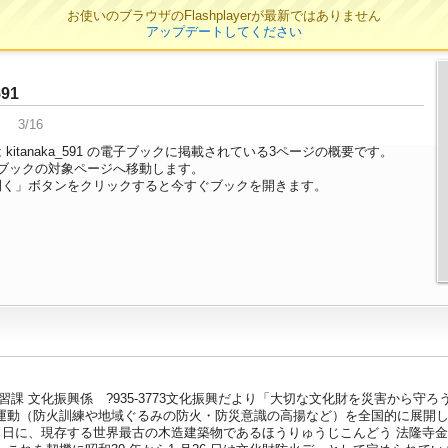
お使いのブラウザのFlashplayerが最新ではありません
アップデートしてください
591
3/16
kitanaka_591 の電子ブックに掲載されている3ページの概要です。
ブックの対象ページへ移動します。
開く」ボタンをクリックすると今すぐブックを開きます。
習課 文化振興係 ?935-3773文化振興だより「大切な文化財を災害から守
運動（防火訓練や地域ぐるみの防火・防災意識の高揚など）を全国的に展開
月26 日に、現存する世界最古の木造建築物であるほうりゅうじこんどう 法隆