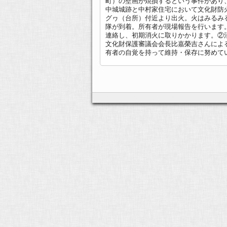
町）の壁画が焼損するという事件があり、
中城城跡と中村家住宅において文化財防
グヮ（台所）付近より出火。火はみるみ
隊が到着。所有者が現場報告を行います
連絡し、初期消火に取りかかります。②
文化財保護審議会会長比嘉榮吉さんによ
有者の自覚を持って維持・保存に努めていきた