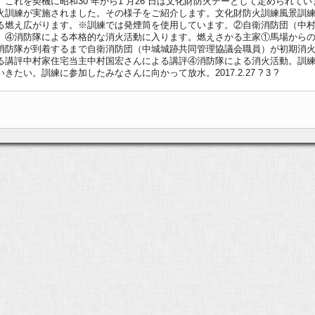
これを契機に昭和30 年から1 月26 日は文化財防火デーとして定められて
火訓練が実施されました。その様子をご紹介します。文化財防火訓練風景訓
る燃え広がります。※訓練では発煙筒を使用しています。②自衛消防団（中
。④消防隊による本格的な消火活動に入ります。燃えさかる主家①馬場から
消防隊が到着するまで自衛消防団（中城城跡共同管理協議会職員）が初期消
る講評中村家住宅当主中村国宏さんによる講評④消防隊による消火活動。訓
い。訓練に参加したみなさんに向かって放水。2017.2.27 ? 3 ?