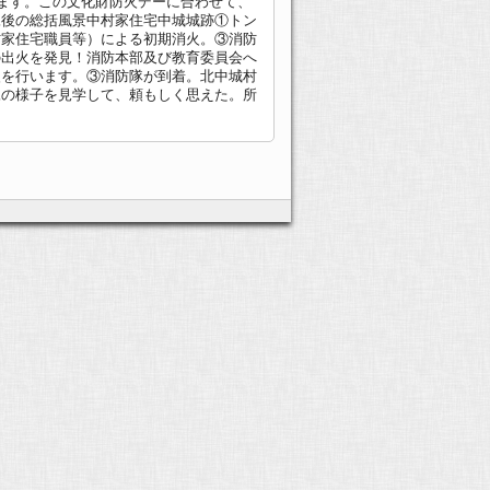
います。この文化財防火デーに合わせて、
練後の総括風景中村家住宅中城城跡①トン
村家住宅職員等）による初期消火。③消防
の出火を発見！消防本部及び教育委員会へ
火を行います。③消防隊が到着。北中城村
練の様子を見学して、頼もしく思えた。所