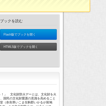
ブックを読む
Flash版でブックを開く
HTML5版でブックを開く
ろう！」 文化財防火デーとは、文化財を火
し、国民の文化財愛護の意識を高めること
寺金堂（奈良県いこま生駒郡いかるが斑鳩