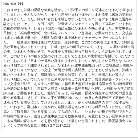
kitanaka_591
こおりやまし沖縄の温暖な気候を活かして1万2千㎡の畑に50万本のひまわりが咲きほ
こりました。小ぶりながらも、子ども達がひまわり畑をかけまわる姿に家族の笑顔が
あふれました。また、障がい者にも来場しやすいまつりをコンセプトに畑内に通路を
設けました。そして、今回「福島・沖縄絆プロジェクト」を通して福島からひまわり
の種の寄贈があり、ひまわり畑の一画に元気にひまわりを咲かせました。村立中央公
民館にて「福島県大熊町・北中城村フレンドシップ交流会」が開かれました。交流会
は多くの余興で盛上げ、大熊町訪問団と北中城村がカチャーシーで一つになりまし
た。 福島県大熊町は東日本大震災、原発事故、この2つの災害により未だに町民全
員が避難を強いられています。沖縄には6人の町民が住んでいます。この長い避難生活
の中、ひまわりを咲かせて、その種を大熊町に持って帰ろうという活動をされていま
す。このひまわりの種を交流のかけはしとしてひまわりin北中城に寄贈していただきま
した。おおくま『日本で一番早い真冬のひまわりまつり』がしおさい公苑となりのひ
まわり畑で広々と開催されました。ひまわりin 北中城第9回2 月4 日に福島県大熊町か
ら「ひまわりでつながっぺ交流『大熊と沖縄』訪問団」がひまわり畑を訪れ、沖縄で
咲いたひまわりを見て、感慨深けに会場を散策していました。来場された皆さん、ひ
まわり畑はいかがでしたか？また来年お待ちしております。防災講演会・フレンドシ
ップ交流会2月3日、村立中央公民館にて福島県大熊町社会福祉協議会会長の渡部正勝
氏を講師にお招きし「東日本大震災・福島第一原発事故から6年…大熊町から学ぶ防災
講演会」が開催されました。渡部氏からは、福島第一原発が所在する大熊町の震災当
時や原発事故、そして、町の大半が避難区域にありご自身も会津若松市で避難生活を
送られている現状について話されました。また、多くが福島県内の３市（会津若松
市、いわき市、郡山市）に分かれて避難生活を送られている町民の方々に対し、町社
協として取り組んでいる支援についても紹介され、 ひまわりの種で交流ができた北
中城村の皆さんへ、震災と原発事故により故郷を離れ、何重にもつらい経験をされて
いる大熊町の皆さんのことを想い忘れないで欲しいと語られました。防災講演会フレ
ンドシップ交流会渡部正勝氏? 2 ? 2017.2.27