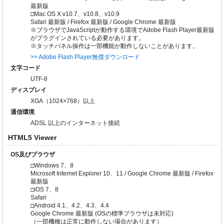
最新版
□Mac OS X v10.7、v10.8、v10.9
Safari 最新版 / Firefox 最新版 / Google Chrome 最新版
※ブラウザでJavaScriptが動作する環境でAdobe Flash Player最新版
がプラグインされている必要があります。
※タッチパネル操作は一部機能が動作しないことがあります。
>> Adobe Flash Player無償ダウンロード
文字コード
UTF-8
ディスプレイ
XGA（1024×768）以上
通信環境
ADSL 以上のインターネット接続
HTML5 Viewer
OS及びブラウザ
□Windows 7、8
Microsoft Internet Explorer 10、11 / Google Chrome 最新版 / Firefox
最新版
□iOS 7、8
Safari
□Android 4.1、4.2、4.3、4.4
Google Chrome 最新版 (OSの標準ブラウザは未対応)
（一部機種は正常に動作しない場合があります）