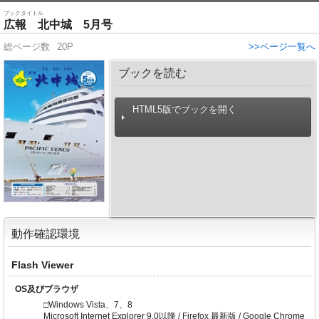
ブックタイトル
広報 北中城 5月号
総ページ数
20P
>>ページ一覧へ
ブックを読む
HTML5版でブックを開く
動作確認環境
Flash Viewer
OS及びブラウザ
□Windows Vista、7、8
Microsoft Internet Explorer 9.0以降 / Firefox 最新版 / Google Chrome